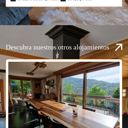
Vistas a la montaña
WiFi
Wi-Fi de alta velocidad
gratuito
Descubra nuestros otros alojamientos