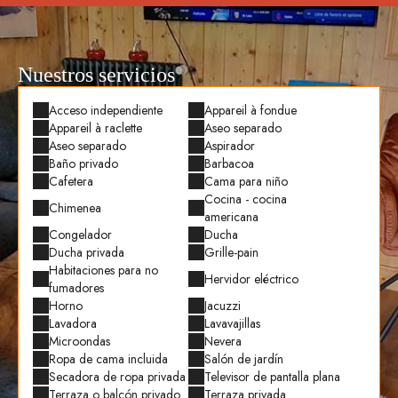
Nuestros servicios
Acceso independiente
Appareil à fondue
Appareil à raclette
Aseo separado
Aseo separado
Aspirador
Baño privado
Barbacoa
Cafetera
Cama para niño
Cocina - cocina
Chimenea
americana
Congelador
Ducha
Ducha privada
Grille-pain
Habitaciones para no
Hervidor eléctrico
fumadores
Horno
Jacuzzi
Lavadora
Lavavajillas
Microondas
Nevera
Ropa de cama incluida
Salón de jardín
Secadora de ropa privada
Televisor de pantalla plana
Terraza o balcón privado
Terraza privada