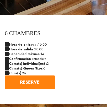
6 CHAMBRES
Hora de entrada :
16:00
Hora de salida :
10:00
Capacidad máxima:
14
Confirmación :
Inmediato
Cama(s) individual(es) :
2
Cama(s) Queen Size:
6
Cuna(s) :
Sí
RESERVE