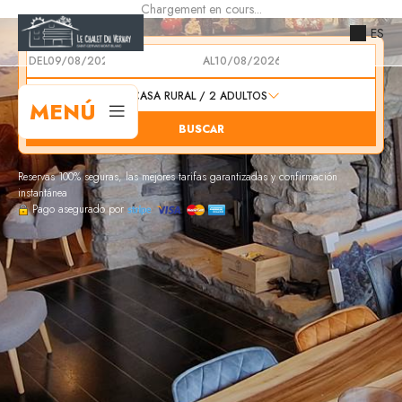
Chargement en cours...
ES
DEL
AL
1
CASA RURAL /
2
ADULTOS
MENÚ
BUSCAR
Reservas 100% seguras, las mejores tarifas garantizadas y confirmación
instantánea
Pago asegurado por