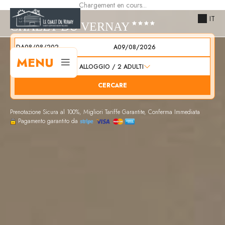
Chargement en cours...
IT
CHALET DU VERNAY
DA
A
MENU
1
ALLOGGIO /
2
ADULTI
CERCARE
Prenotazione Sicura al 100%, Migliori Tariffe Garantite, Conferma Immediata
Pagamento garantito da