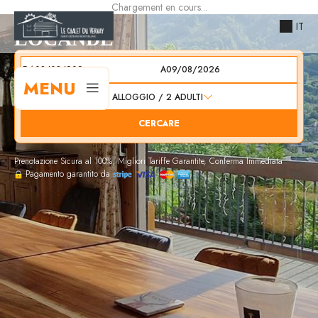
Chargement en cours...
IT
LOCANDE
DA
A
MENU
1
ALLOGGIO /
2
ADULTI
CERCARE
Prenotazione Sicura al 100%, Migliori Tariffe Garantite, Conferma Immediata
Pagamento garantito da