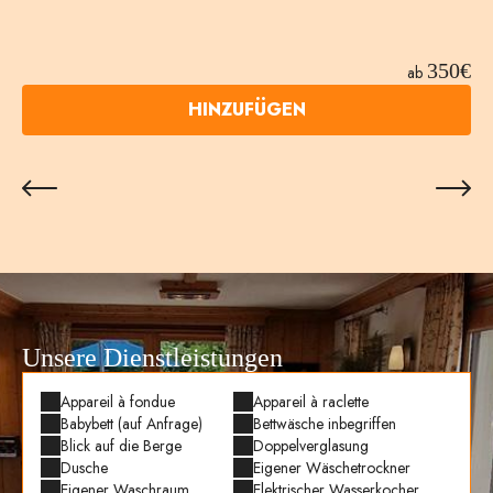
350€
ab
HINZUFÜGEN
Unsere Dienstleistungen
Appareil à fondue
Appareil à raclette
Babybett (auf Anfrage)
Bettwäsche inbegriffen
Blick auf die Berge
Doppelverglasung
Dusche
Eigener Wäschetrockner
Eigener Waschraum
Elektrischer Wasserkocher