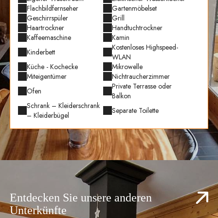
Flachbildfernseher
Gartenmöbelset
Geschirrspüler
Grill
Haartrockner
Handtuchtrockner
Kaffeemaschine
Kamin
Kostenloses Highspeed-
Kinderbett
WLAN
Küche - Kochecke
Mikrowelle
Miteigentümer
Nichtraucherzimmer
Private Terrasse oder
Ofen
Balkon
Schrank – Kleiderschrank
Separate Toilette
– Kleiderbügel
Separater Garten
Separates WC
Staubsauger
Tiefkühltruhe
Toaster
Unabhängigen Zugang
Waschmaschine
WLAN
Entdecken Sie unsere anderen
Unterkünfte