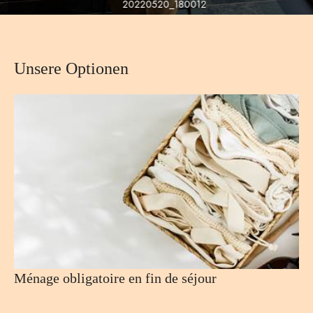
20220520_180012
Unsere Optionen
Ménage obligatoire en fin de séjour
J