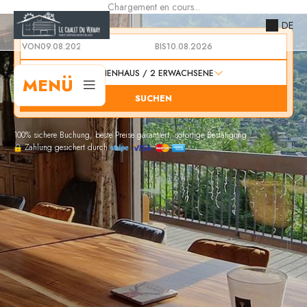
Chargement en cours...
DE
VON
BIS
1
FERIENHAUS /
2
ERWACHSENE
MENÜ
SUCHEN
100% sichere Buchung, beste Preise garantiert, sofortige Bestätigung
Zahlung gesichert durch