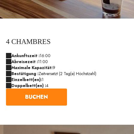
4 CHAMBRES
Ankunftszeit :
16:00
Abreisezeit :
11:00
Maximale Kapazität:
9
Bestätigung :
Zeitversetzt (2 Tag(e) Höchstzahl)
Einzelbett(en):
1
Doppelbett(en) :
4
BUCHEN