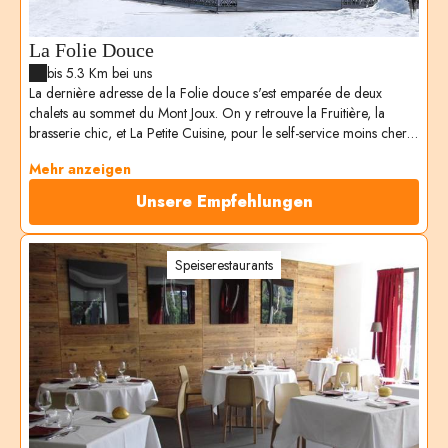
La Folie Douce
bis 5.3 Km bei uns
La dernière adresse de la Folie douce s'est emparée de deux
chalets au sommet du Mont Joux. On y retrouve la Fruitière, la
brasserie chic, et La Petite Cuisine, pour le self-service moins cher,
tout en générosité signée Yann Tanneau. Chaque jour, après le
Mehr anzeigen
déjeuner, cabaret et après-ski festif jusqu'à la fermeture des pistes !
Unsere Empfehlungen
Speiserestaurants