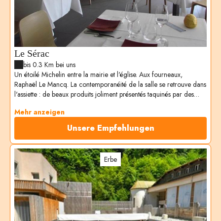
Le Sérac
bis 0.3 Km bei uns
Un étoilé Michelin entre la mairie et l'église. Aux fourneaux,
Raphaël Le Mancq. La contemporanéité de la salle se retrouve dans
l'assiette : de beaux produits joliment présentés taquinés par des
saveurs parfois inattendues. On note les inspirations du Sud mais
Mehr anzeigen
aussi l'esprit voyageur du chef. Des plats, à la carte ou en menu (de
35 à 75€), à accompagner d'un vin savoyard conseillé par
Unsere Empfehlungen
Stéphanie, son épouse.
Erbe