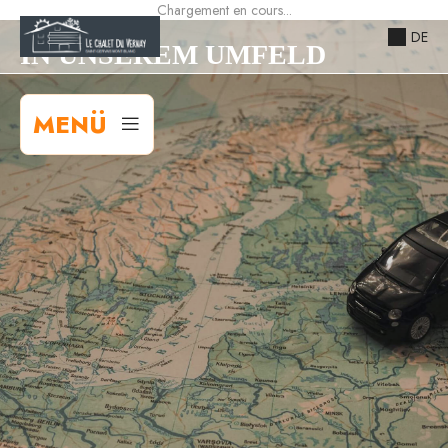
Chargement en cours...
DE
IN UNSEREM UMFELD
MENÜ