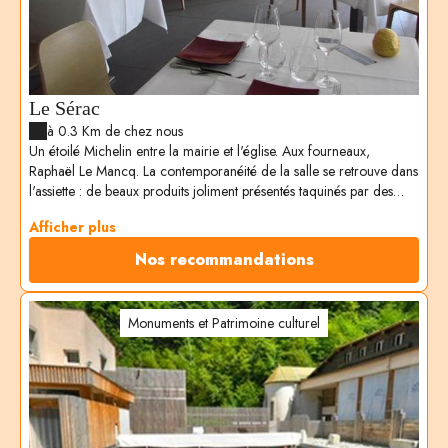
Le Sérac
à 0.3 Km de chez nous
Un étoilé Michelin entre la mairie et l'église. Aux fourneaux,
Raphaël Le Mancq. La contemporanéité de la salle se retrouve dans
l'assiette : de beaux produits joliment présentés taquinés par des
saveurs parfois inattendues. On note les inspirations du Sud mais
Afficher plus
aussi l'esprit voyageur du chef. Des plats, à la carte ou en menu (de
35 à 75€), à accompagner d'un vin savoyard conseillé par
Nos recommandations
Stéphanie, son épouse.
Monuments et Patrimoine culturel