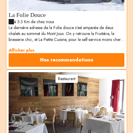
La Folie Douce
à 5.3 Km de chez nous
La dernière adresse de la Folie douce s'est emparée de deux
chalets au sommet du Mont Joux. On y retrouve la Fruitière, la
brasserie chic, et La Petite Cuisine, pour le self-service moins cher,
tout en générosité signée Yann Tanneau. Chaque jour, après le
Afficher plus
déjeuner, cabaret et après-ski festif jusqu'à la fermeture des pistes !
Nos recommandations
Restaurant