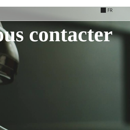
FR
us contacter