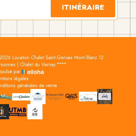
ITINÉRAIRE
2026 Location Chalet Saint-Gervais Mont-Blanc 12
rsonnes | Chalet du Vernay
opulsé par
ntions légales
nditions générales de vente