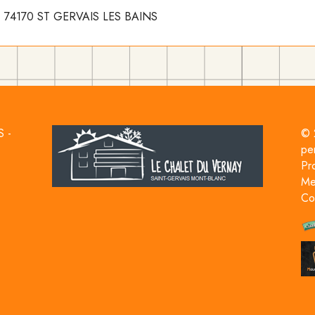
z, 74170 ST GERVAIS LES BAINS
S -
© 
pe
Pr
Me
Co