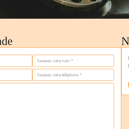
nde
N