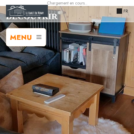
Chargement en cours...
FR
DÉCOUVRIR
MENU