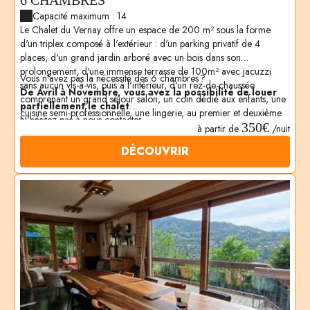
6 CHAMBRES
Capacité maximum : 14
Le Chalet du Vernay offre un espace de 200 m² sous la forme
d'un triplex composé à l'extérieur : d'un parking privatif de 4
places, d'un grand jardin arboré avec un bois dans son
prolongement, d'une immense terrasse de 100m² avec jacuzzi
Vous n'avez pas la nécessité des 6 chambres ?
sans aucun vis-à-vis, puis à l'intérieur, d'un rez-de-chaussée
De Avril à Novembre, vous avez la possibilité de louer
comprenant un grand séjour salon, un coin dédié aux enfants, une
partiellement le chalet
cuisine semi-professionnelle, une lingerie, au premier et deuxième
N'hésitez pas à nous contacter
étage
6 chambres avec salle d'eau
permettant d'accueillir au
350€
à partir de
/nuit
maximum 12 adultes et 2 enfants de moins de 10 ans.
Au plaisir de vous recevoir
DÉCOUVRIR
La situation du Chalet du Vernay dans une rue calme et résidentielle
CATHERINE ET JEAN
est idéalement orientée et permet de bénéficier d'un ensoleillement
dès le midi jusqu'en soirée avec une
vue exceptionnelle
sur la
chaîne des Aravis et des Fiz sur la terrasse, dans le jacuzzi et dans
chaque pièce du Chalet.
Situés à proximité immédiate du centre du village, l'ensemble des
services et commerces sont accessibles à pied par un raccourci très
pratique. L'accès aux
télécabines est à 15 min à pied ou par
la navette à quelques dizaines de mètres.