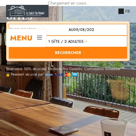
Chargement en cours...
FR
GÎTES
DU
AU
MENU
1
GÎTE /
2
ADULTES
RECHERCHER
Réservation 100% sécurisée, Meilleurs Prix Garantis, Confirmation Immédiate
Paiement sécurisé par